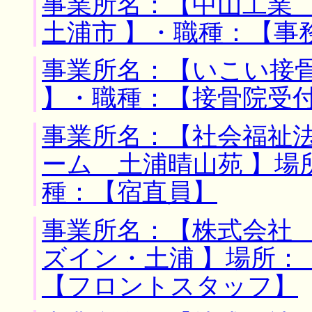
事業所名：【中山工業 
土浦市 】・職種：【事
事業所名：【いこい接骨
】・職種：【接骨院受
事業所名：【社会福祉
ーム 土浦晴山苑 】場
種：【宿直員】
事業所名：【株式会社
ズイン・土浦 】場所：
【フロントスタッフ】