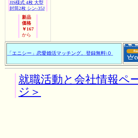
JIS様式 4枚 大型
封筒2枚 シン-35J
新品
価格
￥167
から
「エニシー」恋愛婚活マッチング。登録無料\０
就職活動と会社情報ペ
ジ＞