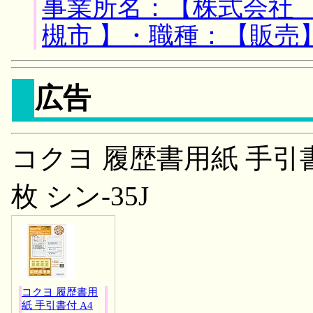
事業所名：【株式会社 
槻市 】・職種：【販売
広告
コクヨ 履歴書用紙 手引書付
枚 シン-35J
コクヨ 履歴書用
紙 手引書付 A4