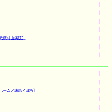
武蔵村山病院】
人ホーム／練馬区田柄】