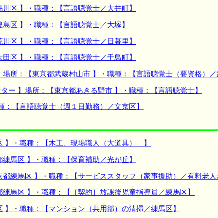
品川区 】・職種：【言語聴覚士／大井町】
豊島区 】・職種：【言語聴覚士／大塚】
荒川区 】・職種：【言語聴覚士／日暮里】
大田区 】・職種：【言語聴覚士／千鳥町】
】場所：【東京都武蔵村山市 】・職種：【言語聴覚士（要資格）／
ター 】場所：【東京都あきる野市 】・職種：【言語聴覚士】
職種：【言語聴覚士（週１日勤務）／文京区】
区 】・職種：【木工、現場職人（大道具） 】
都練馬区 】・職種：【保育補助／光が丘】
京都練馬区 】・職種：【サービススタッフ（家事援助）／有料老
都練馬区 】・職種：【［契約］放課後児童指導員／練馬区】
区 】・職種：【マンション（共用部）の清掃／練馬区】