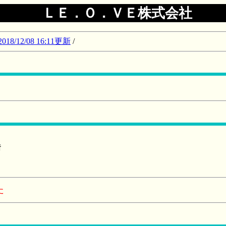
ＬＥ．Ｏ．ＶＥ株式会社
12/08 16:11更新
/
階
た