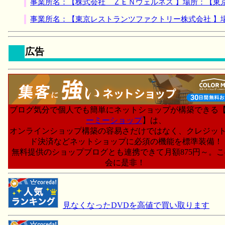
事業所名：【株式会社 ＺＥＮウェルネス 】場所：【東
事業所名：【東京レストランツファクトリー株式会社 】
広告
ブログ気分で個人でも簡単にネットショップが構築できる
ーミーショップ
】は、
オンラインショップ構築の容易さだけではなく、クレジッ
ド決済などネットショップに必須の機能を標準装備！
無料提供のショップブログとも連携できて月額875円～。
会に是非！
見なくなったDVDを高値で買い取ります