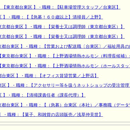
：【東京都台東区 】・職種：【駐車場管理スタッフ／台東区】
区 】・職種：【【急募！６０歳以上】清掃員／上野】
東京都台東区 】・職種：【栄養士又は調理師（東京都台東区）】
東京都台東区 】・職種：【栄養士又は調理師（東京都台東区）】
京都台東区 】・職種：【営業および配送職〔台東区〕／福祉用具の
【東京都台東区 】・職種：【上野酒場情熱ホルモン（料理長候補）
【東京都台東区 】・職種：【上野酒場情熱ホルモン（ホールスタッ
都台東区 】・職種：【オフィス賃貸営業／上野店】
東区 】・職種：【アクセサリー等を扱うネットショップの受注管理
区 】・職種：【清掃課責任者（課長代理）】
京都台東区 】・職種：【（急募）台東区（本社）／事務職（データ
 】・職種：【菓子、和雑貨の店頭販売／浅草仲見世】