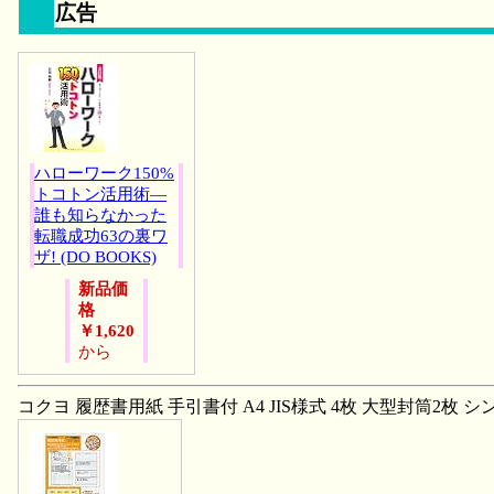
広告
ハローワーク150%
トコトン活用術―
誰も知らなかった
転職成功63の裏ワ
ザ! (DO BOOKS)
新品価
格
￥1,620
から
コクヨ 履歴書用紙 手引書付 A4 JIS様式 4枚 大型封筒2枚 シン-