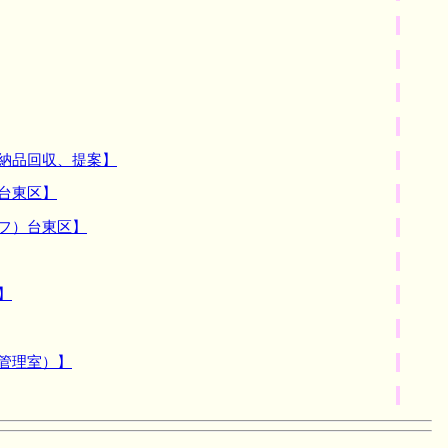
納品回収、提案】
台東区】
フ）台東区】
】
管理室）】