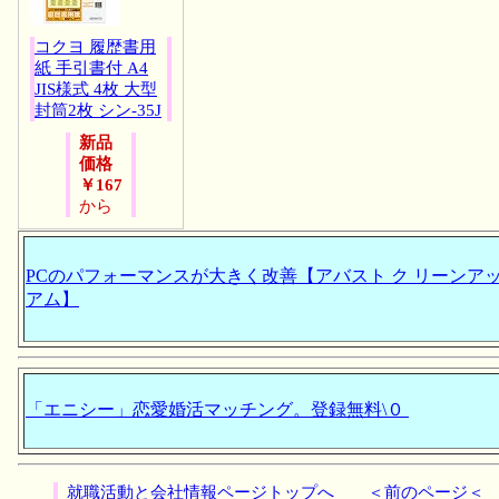
コクヨ 履歴書用
紙 手引書付 A4
JIS様式 4枚 大型
封筒2枚 シン-35J
新品
価格
￥167
から
PCのパフォーマンスが大きく改善【アバスト ク リーンアッ
アム】
「エニシー」恋愛婚活マッチング。登録無料\０
就職活動と会社情報ページトップへ
＜前のページ＜