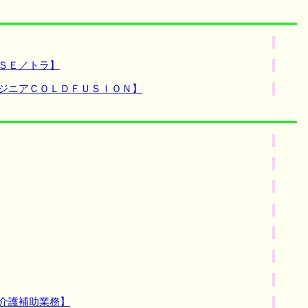
ＳＥ／トラ】
ンジニアＣＯＬＤＦＵＳＩＯＮ】
介護補助業務】