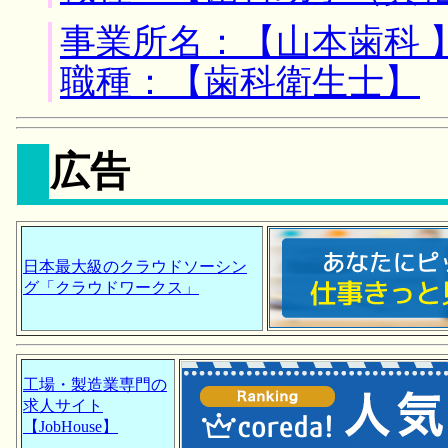
事業所名：【山本歯科 
職種：【歯科衛生士】
広告
日本最大級のクラウドソーシン
グ「クラウドワークス」
工場・製造業専門の
求人サイト
【JobHouse】