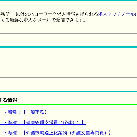
務所 」以外のハローワーク求人情報も得られる
求人マッチメール
てくる新鮮な求人をメールで受信できます。
する情報
 】・職種：【一般事務】
 】・職種：【健康管理支援員（保健師）】
 】・職種：【介護扶助適正化業務（介護支援専門員）】