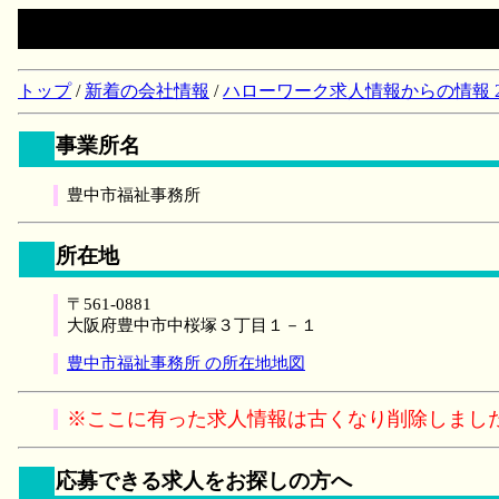
トップ
/
新着の会社情報
/
ハローワーク求人情報からの情報 2018/
事業所名
豊中市福祉事務所
所在地
〒561-0881
大阪府豊中市中桜塚３丁目１－１
豊中市福祉事務所 の所在地地図
※ここに有った求人情報は古くなり削除しまし
応募できる求人をお探しの方へ