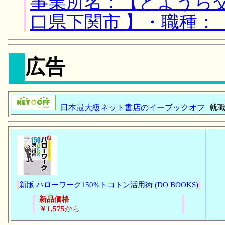
事業所名：【とようら交
口県下関市 】・職種：
広告
日本最大級ネット書店のイーブックオフ
就職
新版 ハローワーク150%トコトン活用術 (DO BOOKS)
新品価格
￥1,575
から