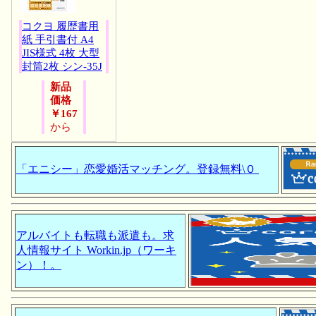
コクヨ 履歴書用
紙 手引書付 A4
JIS様式 4枚 大型
封筒2枚 シン-35J
新品
価格
￥167
から
「エニシー」恋愛婚活マッチング。登録無料\０
アルバイトも転職も派遣も。求
人情報サイト Workin.jp（ワーキ
ン）！。