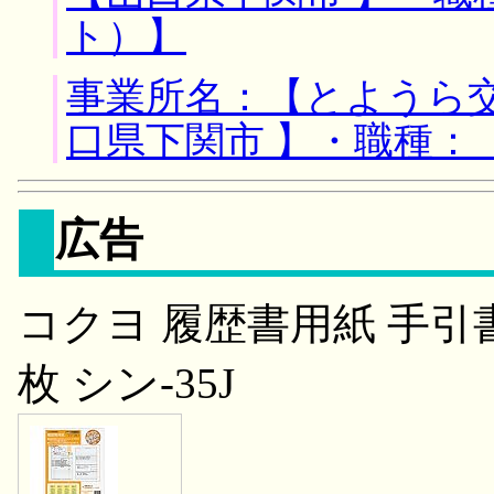
ト）】
事業所名：【とようら交
口県下関市 】・職種：
広告
コクヨ 履歴書用紙 手引書付
枚 シン-35J