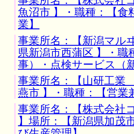
事業所名：【株式会社コ
魚沼市 】・職種：【食
業】
事業所名：【新潟マルヰ
県新潟市西蒲区 】・職
事）・点検サービス（
事業所名：【山研工業 
燕市 】・職種：【営業
事業所名：【株式会社
】場所：【新潟県加茂市
び生産管理】