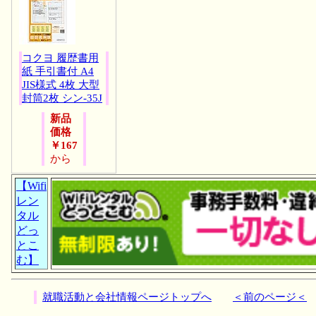
コクヨ 履歴書用
紙 手引書付 A4
JIS様式 4枚 大型
封筒2枚 シン-35J
新品
価格
￥167
から
【Wifi
レン
タル
どっ
とこ
む】
就職活動と会社情報ページトップへ
＜前のページ＜