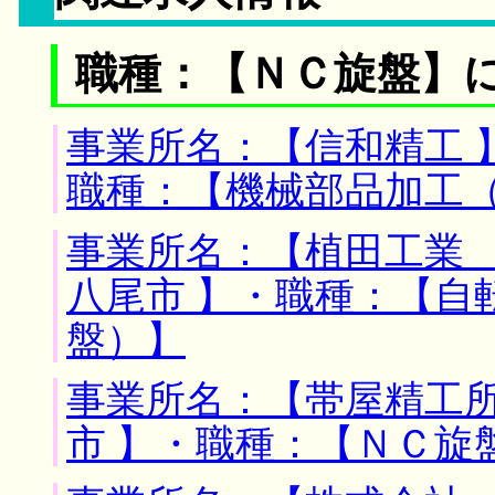
職種：【ＮＣ旋盤】
事業所名：【信和精工 
職種：【機械部品加工
事業所名：【植田工業 
八尾市 】・職種：【自
盤）】
事業所名：【帯屋精工所
市 】・職種：【ＮＣ旋