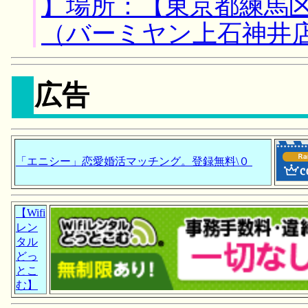
】場所：【東京都練馬区
（バーミヤン上石神井
広告
「エニシー」恋愛婚活マッチング。登録無料\０
【Wifi
レン
タル
どっ
とこ
む】