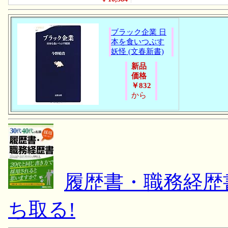
ブラック企業 日
本を食いつぶす
妖怪 (文春新書)
新品
価格
￥832
から
履歴書・職務経歴書 
ち取る!