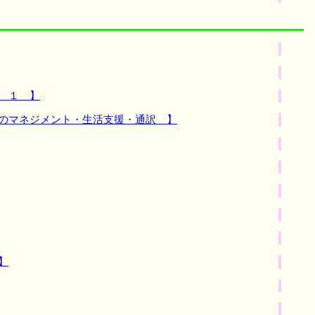
 １ 】
生のマネジメント・生活支援・通訳 】
】