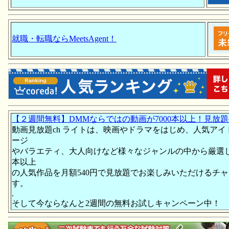
就職・転職ならMeetsAgent！
【２週間無料】DMMならではの動画が7000本以上！見放題
動画見放題ch ライトは、映画やドラマをはじめ、人気アイ
ージ
やバラエティ、大人向けなど様々なジャンルの中から厳選した
本以上
の人気作品を月額540円で見放題でお楽しみいただけるチ
す。
.
そして今ならなんと2週間の無料お試しキャンペーン中！