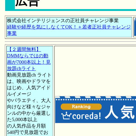
広告
株式会社インテリジェンスの正社員チャレンジ事業
経験や経歴を気にしなくてOK！＋若者正社員チャレンジ
事業
【２週間無料】
DMMならではの動
画が7000本以上！見
放題chライト
動画見放題ch ライト
は、映画やドラマを
はじめ、人気アイド
ルイメージ
やバラエティ、大人
向けなど様々なジャ
ンルの中から厳選し
た5,000本以上
の人気作品を月額
540円で見放題でお