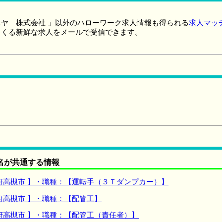
ヤ 株式会社 」以外のハローワーク求人情報も得られる
求人マッ
てくる新鮮な求人をメールで受信できます。
名が共通する情報
府高槻市 】・職種：【運転手（３Ｔダンプカー）】
府高槻市 】・職種：【配管工】
府高槻市 】・職種：【配管工（責任者）】