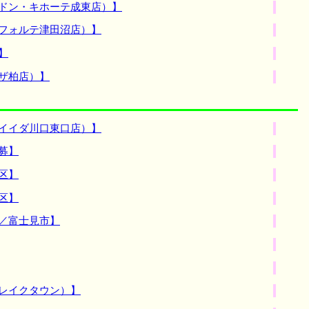
Ａドン・キホーテ成東店）】
杜フォルテ津田沼店）】
】
ザ柏店）】
ィイイダ川口東口店）】
募】
区】
区】
／富士見市】
レイクタウン）】