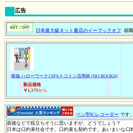
広告
日本最大級ネット書店のイーブックオフ
就職
新版 ハローワーク150%トコトン活用術 (DO BOOKS)
新品価格
￥1,575
から
ペン型ICレコーダー
です
面接などで役立ちそうに思いますが、どうでしょう？
日本は口約束社会です。口約束も契約です。あいまいな口