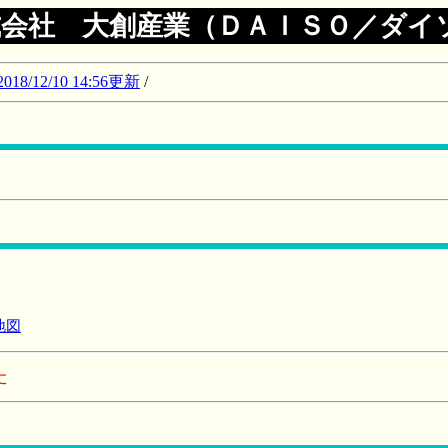
式会社 大創産業（ＤＡＩＳＯ／ダイ
12/10 14:56更新
/
地図
た