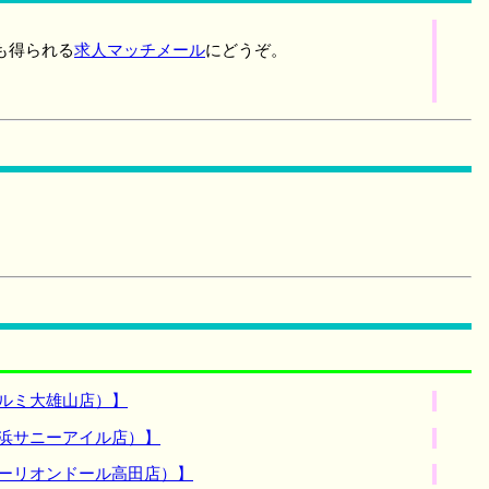
も得られる
求人マッチメール
にどうぞ。
ルミ大雄山店）】
横浜サニーアイル店）】
ソーリオンドール高田店）】