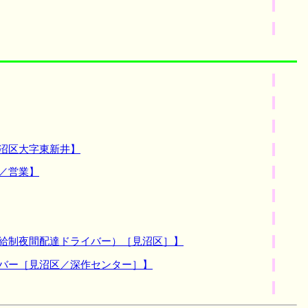
沼区大字東新井】
／営業】
月給制夜間配達ドライバー）［見沼区］】
イバー［見沼区／深作センター］】