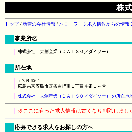
株
トップ
/
新着の会社情報
/
ハローワーク求人情報からの情報 2018/
事業所名
株式会社 大創産業（ＤＡＩＳＯ／ダイソー）
所在地
〒739-8501
広島県東広島市西条吉行東１丁目４番１４号
株式会社 大創産業（ＤＡＩＳＯ／ダイソー） の所在地
※ここに有った求人情報は古くなり削除しまし
応募できる求人をお探しの方へ