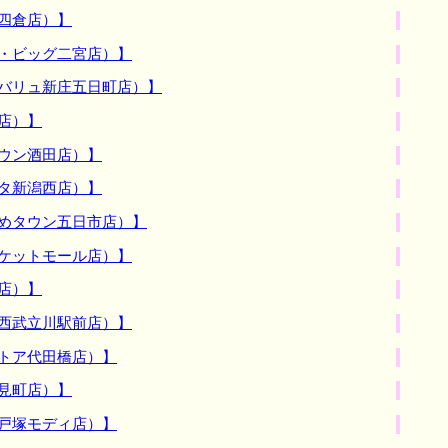
四倉店）】
・ビッグ二宮店）】
スバリュ新庄五日町店）】
店）】
ウン酒田店）】
タ新潟西店）】
ゆめタウン五日市店）】
ケットモール店）】
店）】
西武立川駅前店）】
トア代田橋店）】
見町店）】
戸塚モディ店）】