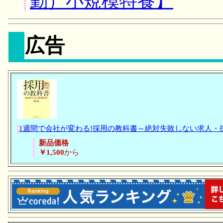
勤）小規模特養】
広告
1週間で会社が変わる!採用の教科書～絶対失敗しない求人・
新品価格
￥1,500
から